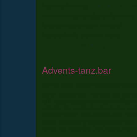
Dann laden Sie sich das
Anmeldeformular hier
ru
Und/oder kommen Sie einfach persönlich vorbei.
Sie haben Fragen zu unserem Workshop?
Dann schreiben Sie einfach eine Mail an
breiten
Hier geht es zur Kursanmeldung
Advents-tanz.bar
Der ATK Suebia und das Pflegezentrum Paulinen
Am 02. Dezember von 17.30-20.00 Uhr wird das 
ATK Suebia veranstaltet seine aus dem Bürgerze
Ambiente. Das von zahlreichen kulturellen Verans
passende Location. Die Tanzmusik kommt von de
stellt ein vielfältiges Verpflegungsangebot bereit
tanz.bar-Jahr beschließen. Der Eintritt ist, wie imm