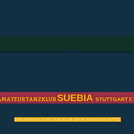
TANZANGEBOT
DER KLUB
DIE TRAINER
SUEBIA
AMATEURTANZKLUB
STUTTGART
E.
DER PERSÖNLICHE TANZKLUB AM BOTNANGER SATTEL