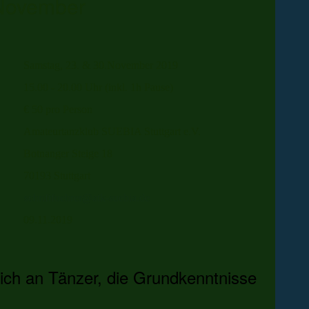
November
Samstag, 23. & 30.November 2019
15.00 - 20.00 Uhr (inkl. 1h Pause)
€ 50 pro Person
Amateurtanzklub SUEBIA Stuttgart e.V.
Botnanger Steige 18
70193 Stuttgart
schriftfuehrer@atk-suebia.de
09.11.2019
sich an Tänzer, die Grundkenntnisse