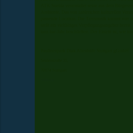
ATK Suebia veranstaltet seine aus dem Bürgerze
Ambiente. Das von zahlreichen kulturellen Verans
passende Location. Die Tanzmusik kommt von de
stellt ein vielfältiges Verpflegungsangebot bereit
tanz.bar-Jahr beschließen. Der Eintritt ist, wie imm
Paulinenpark Diak Altenhilfe Stuttgart gGmbH
Seidenstraße 35,
70174 Stuttgart
Website