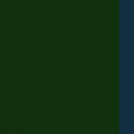
aare 2.0
V.
ktober 2018 gestartete Anfänger-Tanzworkshop geht in die
llkommen! Auch wenn Sie nur über wenig Kenntnisse im
rin Christine Kett stressfrei mit weiteren Figuren der
ktuellen Modetänze vertraut machen.
chon weitere Schritte und Figuren zu lernen. Denn der
inerin Christine Kett hat sie von Anfang an überzeugt.
 kennen lernen?