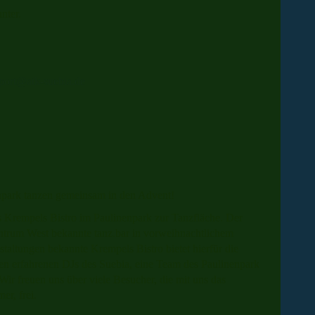
nter.
sport@atk-suebia.de
park tanzen gemeinsam in den Advent!
Krempels Bistro im Paulinenpark zur Tanzfläche. Der
ntrum West bekannte tanz.bar in vorweihnachtlichem
taltungen bekannte Krempels Bistro bietet hierfür die
n erfahrenen DJs des Suebia, eine Team des Paulinenpark
. Wir freuen uns über viele Besucher, die mit uns das
er, frei.