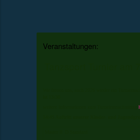
Veranstaltungen:
Tanzsport Turnier am 
Wir freuen uns, auch 2026 wieder ein Turniernac
ist 13:30
weitere Informationen zum Turneirmnachmittag
14:45 Auftritt unserer Kinder- und Jugendgr
Master II D Standard