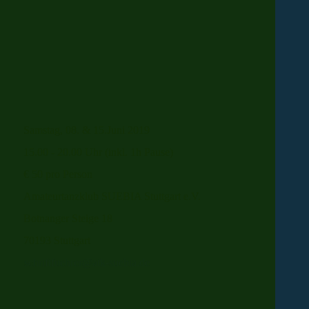
Samstag, 08. & 15.Juni 2019
15.00 - 20.00 Uhr (inkl. 1h Pause)
€ 50 pro Person
Amateurtanzklub SUEBIA Stuttgart e.V.
Botnanger Steige 18
70193 Stuttgart
schriftfuehrer@atk-suebia.de