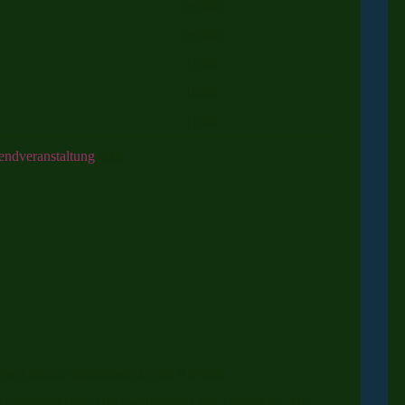
entfällt
entfällt
15:00
16:00
17:00
ndveranstaltung
statt.
park tanzen gemeinsam in den Advent!
Krempels Bistro im Paulinenpark zur Tanzfläche. Der