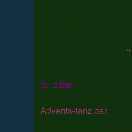
Master II C Standard
Master III C Standard
Master III B Standard
Master II A Standard
Mas III S Standard
Finale des Master III S findet im Rahmen der
Abe
Vergangene Veranstaltungen
tanz.bar
Advents-tanz.bar
Der ATK Suebia und das Pflegezentrum Paulinen
Am 01. Dezember von 17.30-20.00 Uhr wird das 