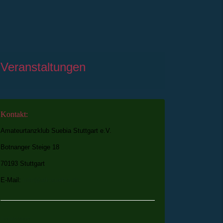
Veranstaltungen
Kontakt:
Amateurtanzklub Suebia Stuttgart e.V.
Botnanger Steige 18
70193 Stuttgart
E-Mail:
info@atk-suebia.de
Impressum