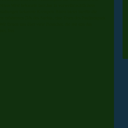
ntrum West bekannte tanz.bar in vorweihnachtlichem
taltungen bekannte Krempels Bistro bietet hierfür die
n erfahrenen DJs des Suebia, eine Team des Paulinenpark
. Wir freuen uns über viele Besucher, die mit uns das
er, frei.