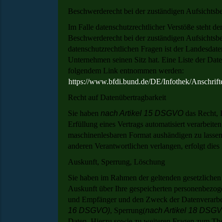
Beschwerderecht bei der zuständigen Aufsichtsb
Im Falle datenschutzrechtlicher Verstöße steht 
Beschwerderecht bei der zuständigen Aufsichtsb
datenschutzrechtlichen Fragen ist der Landesdat
Unternehmen seinen Sitz hat. Eine Liste der Da
folgendem Link entnommen werden:
https://www.bfdi.bund.de/DE/Infothek/Anschrift
Recht auf Datenübertragbarkeit
Sie haben
nach Artikel 15 DSGVO
das Recht, 
Erfüllung eines Vertrags automatisiert verarbeite
maschinenlesbaren Format aushändigen zu lassen.
anderen Verantwortlichen verlangen, erfolgt dies 
Auskunft, Sperrung, Löschung
Sie haben im Rahmen der geltenden gesetzlichen 
Auskunft über Ihre gespeicherten personenbezog
und Empfänger und den Zweck der Datenverarbeit
16 DSGVO)
, Sperrung(
nach Artikel 18 DSG
Daten. Hierzu sowie zu weiteren Fragen zum Th