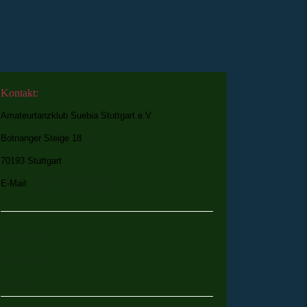
Kontakt:
Amateurtanzklub Suebia Stuttgart e.V.
Botnanger Steige 18
70193 Stuttgart
E-Mail:
info@atk-suebia.de
Impressum
Datenschutz
Sitemap