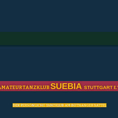
TANZANGEBOT
DER KLUB
DIE TRAINER
SUEBIA
AMATEURTANZKLUB
STUTTGART
E.
DER PERSÖNLICHE TANZKLUB AM BOTNANGER SATTEL