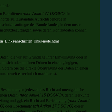
ehörde
dem Betroffenen
nach Artikel 77 DSGVO
ein
ehörde zu. Zuständige Aufsichtsbehörde in
enschutzbeauftragte des Bundeslandes, in dem unser
tenschutzbeauftragten sowie deren Kontaktdaten können
en_Links/anschriften_links-node.html
.
Daten, die wir auf Grundlage Ihrer Einwilligung oder in
n, an sich oder an einen Dritten in einem gängigen,
 Sofern Sie die direkte Übertragung der Daten an einen
nur, soweit es technisch machbar ist.
Bestimmungen jederzeit das Recht auf unentgeltliche
enen Daten (
nach Artikel 15 DSGVO)
, deren Herkunft
ung und ggf. ein Recht auf Berichtigung (
nach Artikel
VO)
oder Löschung(
nach Artikel 17 DSGVO)
dieser
ema personenbezogene Daten können Sie sich jederzeit