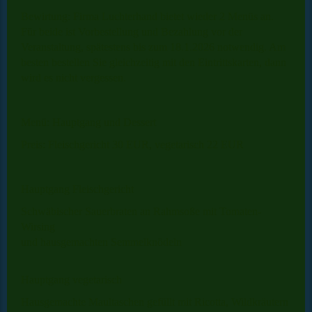
Bewirtung:
Firma Luchterhand bietet wieder 2 Menüs an.
Für beide ist Vorbestellung und Bezahlung vor der
Veranstaltung, spätestens bis zum 18.1.2026 notwendig. Am
besten bestellen Sie gleichzeitig mit den Eintrittskarten, dann
wird es nicht vergessen.
Menü: Hauptgang und Dessert
Preis: Fleischgericht 30 EUR, vegetarisch 22 EUR
Hauptgang Fleischgericht
Schwäbischer Sauerbraten an Rahmsoße mit Tomaten-
Wirsing
und hausgemachten Semmelknödeln
Hauptgang vegetarisch
Hausgemachte Maultaschen gefüllt mit Ricotta, Wildkräutern