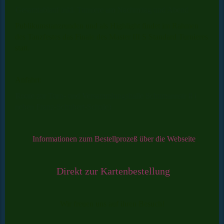
Gesamtablauf inkl. Turniere am Nachmitag und Abend
Publikumstanzrunden und als Highlight findet im Rahmen
des Tanzfestes das Finale des Master III S Standard Turnieres
statt.
Anfahrt:
Route zur Turn- und Versammlungshalle Schumannstr 8 (
neben Franz-Schubert-Schule)
Informationen zum Bestellprozeß über die Webseite
Direkt zur Kartenbestellung
Wir freuen uns auf ihren Besuch!