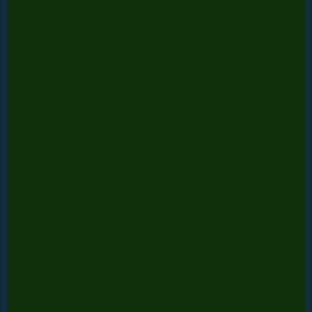
und Spinat
in Salbei-Butter mit Parmigiano Reggiano
Dessert (zum Hauptgang) :
Süß-salziger Cheesecake mit Olivenöl und einem Hauch
Schafskäse, Nuß-Crumble
und Kompott von getrockneten Sauerkirschen
oder
Dunkle Mousse au Chocolat mit einem Hauch Chili und
Himbeersoße
Damit unser Caterer Luchterhand gut vorplanen kann, bitten
wir um Bestellung und Bezahlung des Menüs beim
Kartenkauf, Sie erhalten mit den Karten einen
entsprechenden Gutschein.
! Daher gibt es dieses Jahr im Shop -