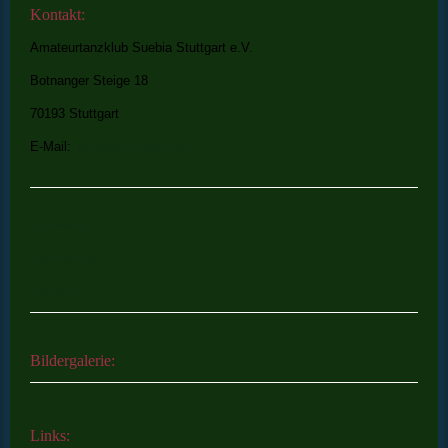
Kontakt:
Amateurtanzklub Suebia Stuttgart e.V.
Botnanger Steige 18
70193 Stuttgart
E-Mail:
info@atk-suebia.de
Impressum
Datenschutz
Sitemap
Bildergalerie:
Links: