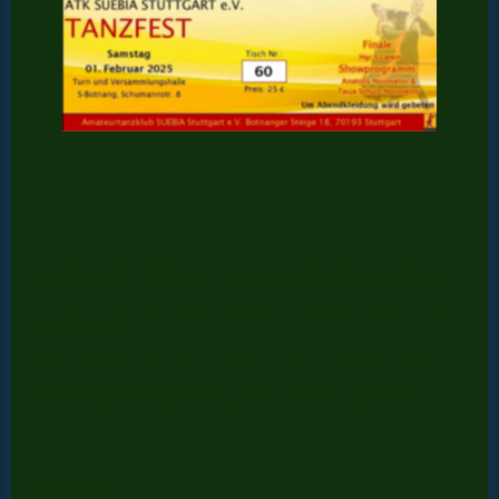
Die Kartenbestellung ist auch online über unsere Seite
möglich. Bitte nutzen Sie diese Möglichkeit, es erleichtert
uns die Arbeit sehr. Einen aktuellen Saalplan finden Sie im
Bestellbereich.
Bitte beachten, Sie müssen dieses Jahr das Produkt 'Buffet
Luchterhand' dazubestellen, wenn Sie essen wollen, die
Essensmarken werden mit den Karten versendet.
Programm: