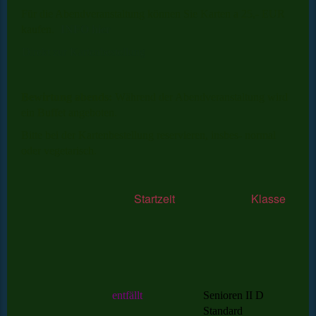
Für die Abendveranstaltung können Sie Karten a 25,- EUR
kaufen.
INFO hier
Direkt zur Kartenbestellung
Bewirtung abends:
Während der Abendveranstaltung wird
ein Buffet angeboten.
Bitte bei der Kartenbestellung reservieren, insbes- normal
oder vegetarisch.
Startzeit Klasse
entfällt
Senioren II D
Standard