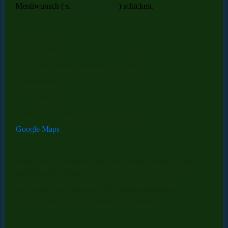
Menüwunsch ( s.
Seite Tanzfest
) schicken.
Adresse:
Turn- und Versammlungshalle Botnang
Schumannstr. 8
70195 Stuttgart
U-Bahn U2 / Bus 91 : Eltinger Straße
Google Maps
Parkplätze für Besucher und Paare befinden sich in den
angrenzenden Straßen.
Im Schulhof ist Parken nur für Transportfahrezuge,
Turnierleitung und Wertungsrichter erlaubt!