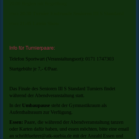
20:00 Beginn mit Begrüßung
etwa
20:30 Turnier Endrunde Senioren III S Standard
etwa
21:45
Latein Show
Info für Turnierpaare:
Telefon Sportwart (Veranstaltungsort): 0171 1747303
Startgebühr je 7,- €/Paar.
Das Finale des Senioren III S Standard Turniers findet
während der Abendveranstaltung statt.
In der
Umbaupause
steht der Gymnastikraum als
Aufenthaltsraum zur Verfügung.
Essen:
Paare, die während der Abendveranstaltung tanzen
oder Karten dafür haben, und essen möchten, bitte eine email
an schriftfuehrer@atk-suebia.de mit der Anzahl Essen und