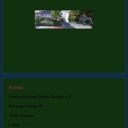
Bilder aus vergangenen Jahren:
Kontakt:
Amateurtanzklub Suebia Stuttgart e.V.
Botnanger Steige 18
70193 Stuttgart
E-Mail:
info@atk-suebia.de