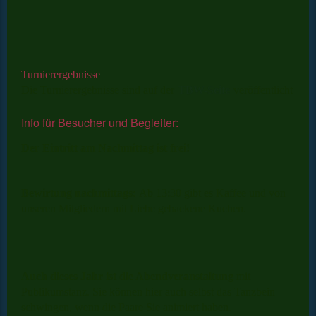
Turnierergebnisse
Die Turnierergebnisse sind auf der
TBW-Seite
veröffentlicht
Info für Besucher und Begleiter:
Der Eintritt am Nachmittag ist frei!
Bewirtung nachmittags:
Ab 13:30 gibt es Kaffee und von
unseren Mitgliedern mit Liebe gebackene Kuchen.
Auch dieses Jahr ist die Abendveranstaltung
mit
Publikumstanz. Sie können hier auch selbst das Tanzbein
schwingen, wenn die Paare Sie animiert haben.