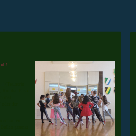
nd !
dt
(Trainerin
, Rumba, Paso
on mal
 oder der
u schon ein
Ballett getanzt