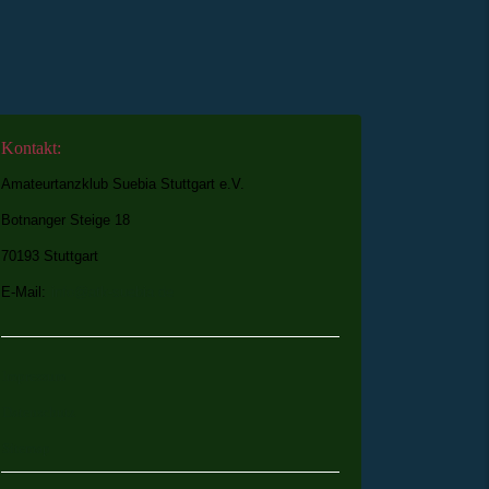
Kontakt:
Amateurtanzklub Suebia Stuttgart e.V.
Botnanger Steige 18
70193 Stuttgart
E-Mail:
info@atk-suebia.de
Impressum
Datenschutz
Sitemap