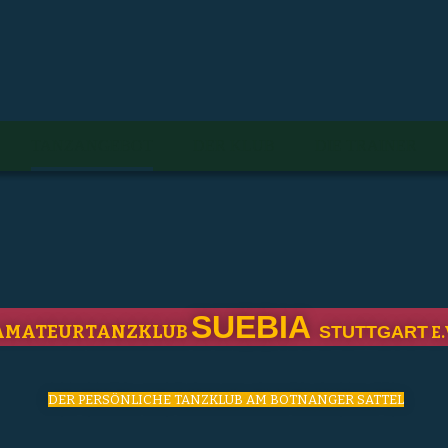
TANZANGEBOT
DER KLUB
DIE TRAINER
SUEBIA
AMATEURTANZKLUB
STUTTGART
E.
DER PERSÖNLICHE TANZKLUB AM BOTNANGER SATTEL