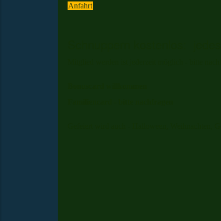
Anfahrt
Schnuppern kostenlos: jedes
Mitglied werden ist jederzeit möglich - bitte nach
Bonuscard willkommen
Familiencard - bitte nachfragen
Gefeiert wird auch - Halloween, Weihnachten, G