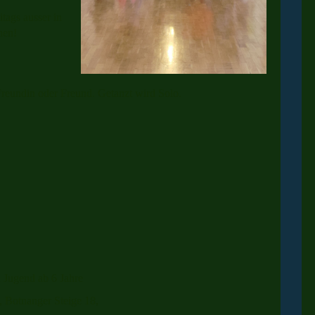
itags ausser in
nen!
Freundin oder Freund. Getanzt wird Solo.
 Jugend ab 6 Jahre
, Botnanger Steige 18,