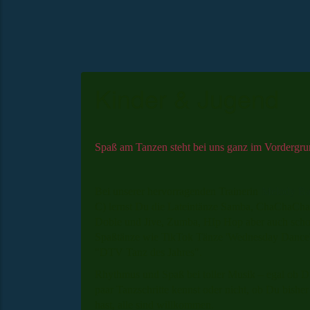
Kinder & Jugend
Spaß am Tanzen steht bei uns ganz im Vordergru
Bei unserer hervorragenden Trainerin
Melody Ba
C) lernst Du die Lateintänze
Samba, ChaChaCha
Doble und Jive
, Zumba, HIp Hop aber auch sch
Spaßtänze wie TikTok Tänze 'Wednesday Dance'
"DTV Tanz des Jahres".
Rhythmus und Spaß bei toller Musik – egal ob D
paar Tanzschritte kennst oder nicht, ob Du bisher 
hast, alle sind willkommen.