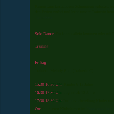
Komm zum kostenlosen
Schnuppern jederzeit fre
den Ferien
vorbei und lerne unsere Trainerin ken
Anmelden
Solo Dance
: Du kannst allein kommen oder mit 
Training:
Freitag
Trainerin Melody Badt (Trainerin C)
15:30-16:30 Uhr
Kinder 6-12 Jahre
16:30
-17:30 Uhr
Jugend ab 13 Jahre
17:30-18:30 Uhr
Turniervorbereitung Kinder und
Ort:
In unseren Klubräumen im
Frankonia-Haus