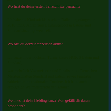
Wo hast du deine ersten Tanzschritte gemacht?
Ich habe als Kind mit klassischem Ballett angefangen und
2010, mit 6 Jahren zum Leistungssport in Latein- und
Standardtänzen gewechselt.
Wo bist du derzeit tänzerisch aktiv?
Ich tanze in der höchsten Turnierklasse HGR S Latein und
Standard,
war mehrfach Vizemeisterin und Finalistin bei Deutschen
Meisterschaften Standard und Latein, sowie Finalistin
zahlreicher internationaler Turniere. Ich habe auch
erfolgreich Weltmeisterschaften getanzt.
Welches ist dein Lieblingstanz? Was gefällt dir daran
besonders?