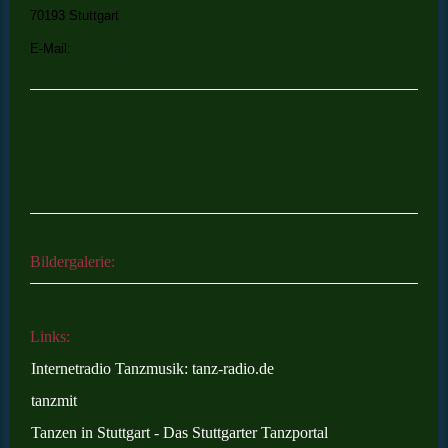
70193 Stuttgart
E-Mail:
info@atk-suebia.de
Impressum
Datenschutz
Sitemap
Bildergalerie:
Links:
Internetradio Tanzmusik: tanz-radio.de
tanzmit
Tanzen in Stuttgart - Das Stuttgarter Tanzportal