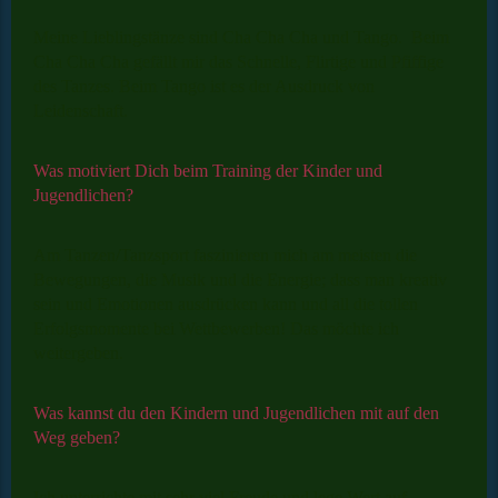
Meine Lieblingstänze sind Cha Cha Cha und Tango.
Beim
Cha Cha Cha gefällt mir das Schnelle, Flirtige und Pfiffige
des Tanzes. Beim Tango ist es der Ausdruck von
Leidenschaft.
Was motiviert Dich beim Training der Kinder und
Jugendlichen?
Am Tanzen/Tanzsport faszinieren mich am meisten die
Bewegungen, die Musik und die Energie; dass man kreativ
sein und Emotionen ausdrücken kann und all die tollen
Erfolgsmomente bei Wettbewerben! Das möchte ich
weitergeben.
Was kannst du den Kindern und Jugendlichen mit auf den
Weg geben?
I
ch unterrichte mit sehr viel Freude und lege Wert auf