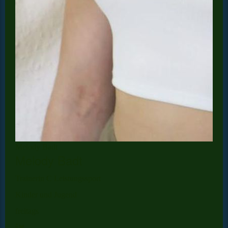
Melody Badt
Melody Badt
Trainerin C Leistungssport
Kinder und Jugend
freitags