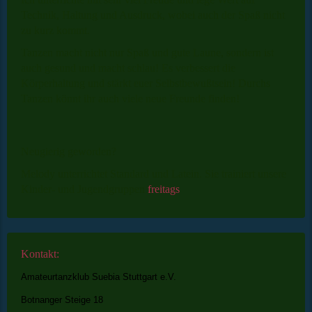
Technik, Haltung und Ausdruck, wobei auch der Spaß nicht
zu kurz kommt.
Tanzen macht nicht nur Spaß und gute Laune, sondern ist
auch gesund und macht schlau! Es verbessert die
Körperhaltung und stärkt euer Selbstbewußtsein! Durchs
Tanzen könnt ihr auch viele neue Freunde finden!
Neugierig geworden?
Melody unterrichtet Standard und Latein. Sie trainiert unsere
Kinder- und Jugendgruppen
freitags
Kontakt:
Amateurtanzklub Suebia Stuttgart e.V.
Botnanger Steige 18